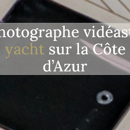
hotographe vidéas
yacht
sur la Côte
d’Azur